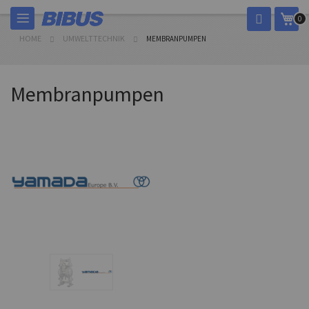
Skip
My 
0
to
Content
HOME
UMWELTTECHNIK
MEMBRANPUMPEN
Membranpumpen