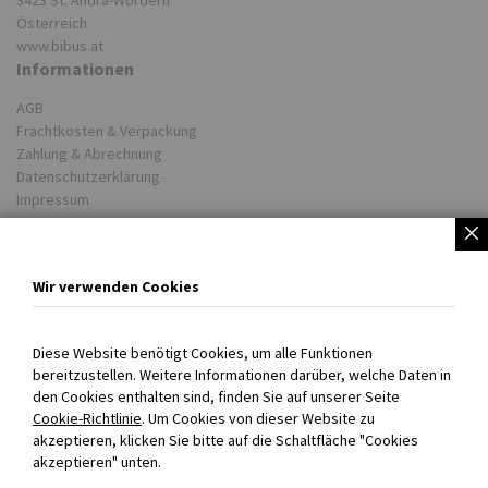
Österreich
www.bibus.at
Informationen
AGB
Frachtkosten & Verpackung
Zahlung & Abrechnung
Datenschutzerklärung
Impressum
Partner
Unsere Lieferwerke
Wir verwenden Cookies
BIBUS weltweit
COOKIE EINSTELLUNGEN
Diese Website benötigt Cookies, um alle Funktionen
bereitzustellen. Weitere Informationen darüber, welche Daten in
Persönlich für Sie da!
den Cookies enthalten sind, finden Sie auf unserer Seite
Cookie-Richtlinie
. Um Cookies von dieser Website zu
+43 720 301707 0
akzeptieren, klicken Sie bitte auf die Schaltfläche "Cookies
info@bibus.at
akzeptieren" unten.
Mo-Do 08:00-16:30 Uhr