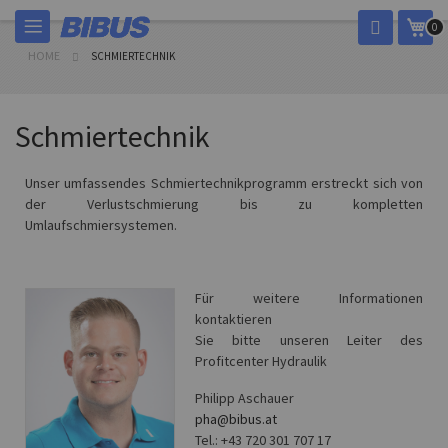
Skip
My 
0
to
Content
HOME
SCHMIERTECHNIK
Schmiertechnik
Unser umfassendes Schmiertechnikprogramm erstreckt sich von
der Verlustschmierung bis zu kompletten
Umlaufschmiersystemen.
Für weitere Informationen
kontaktieren
Sie bitte unseren Leiter des
Profitcenter Hydraulik
Philipp Aschauer
pha@bibus.at
Tel.: +43 720 301 707 17