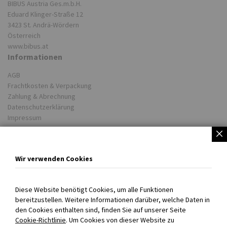
BIBUS Austria Ges.m.b.H.
Eduard Klinger-Straße 12
3423 St. Andrä-Wördern
Österreich
www.bibus.at
Informationen
AGB
Frachtkosten & Verpackung
Zahlung & Abrechnung
Datenschutzerklärung
Impressum
Partner
Unsere Lieferwerke
Wir verwenden Cookies
BIBUS weltweit
COOKIE EINSTELLUNGEN
Diese Website benötigt Cookies, um alle Funktionen
bereitzustellen. Weitere Informationen darüber, welche Daten in
Persönlich für Sie da!
den Cookies enthalten sind, finden Sie auf unserer Seite
Cookie-Richtlinie
. Um Cookies von dieser Website zu
+43 720 301707 0