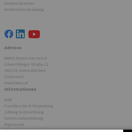
Ansprechpartner
Anfahrtsbeschreibung
Adresse
BIBUS Austria Ges.m.b.H.
Eduard Klinger-Straße 12
3423 St. Andrä-Wördern
Österreich
www.bibus.at
Informationen
AGB
Frachtkosten & Verpackung
Zahlung & Abrechnung
Datenschutzerklärung
Impressum