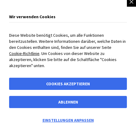
Partner
Unsere Lieferwerke
Wir verwenden Cookies
BIBUS weltweit
COOKIE EINSTELLUNGEN
Diese Website benötigt Cookies, um alle Funktionen
bereitzustellen. Weitere Informationen darüber, welche Daten in
Persönlich für Sie da!
den Cookies enthalten sind, finden Sie auf unserer Seite
Cookie-Richtlinie
. Um Cookies von dieser Website zu
+43 720 301707 0
akzeptieren, klicken Sie bitte auf die Schaltfläche "Cookies
info@bibus.at
akzeptieren" unten.
Mo-Do 08:00-16:30 Uhr
Fr 08:00-13:00 Uhr
COOKIES AKZEPTIEREN
ABLEHNEN
0
EINSTELLUNGEN ANPASSEN