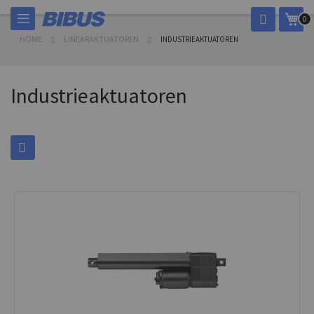
Skip
My 
0
to
Content
HOME
LINEARAKTUATOREN
INDUSTRIEAKTUATOREN
Industrieaktuatoren