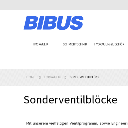
Skip
to
Content
HYDRAULIK
SCHMIERTECHNIK
HYDRAULIK-ZUBEHÖR
HOME
HYDRAULIK
SONDERVENTILBLÖCKE
Sonderventilblöcke
Mit unserem vielfältigen Ventilprogramm, sowie Engineer