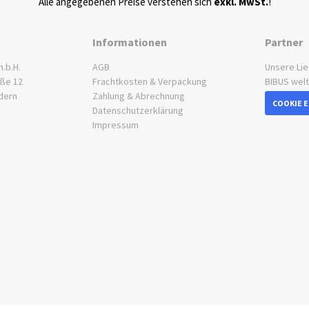
Alle angegebenen Preise verstehen sich
exkl. MwSt.
!
Informationen
Partner
.b.H.
AGB
Unsere Li
aße 12
Frachtkosten & Verpackung
BIBUS wel
dern
Zahlung & Abrechnung
COOKIE 
Datenschutzerklärung
Impressum