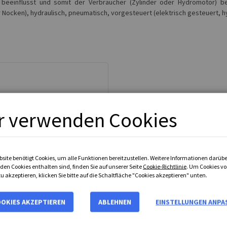
beeinflusst und somit der Verbraucher (Zylinder oder Hydromotor) be
ocken), hydraulisch, pneumatisch, vorgesteuert (elektrisch gesteuert, hydr
r verwenden Cookies
bsite benötigt Cookies, um alle Funktionen bereitzustellen. Weitere Informationen darübe
den Cookies enthalten sind, finden Sie auf unserer Seite
Cookie-Richtlinie
. Um Cookies vo
u akzeptieren, klicken Sie bitte auf die Schaltfläche "Cookies akzeptieren" unten.
Nenngröße 10
OOKIES AKZEPTIEREN
ABLEHNEN
EINSTELLUNGEN ANPA
4 verfügbare Produkte
ab
€ 178,94