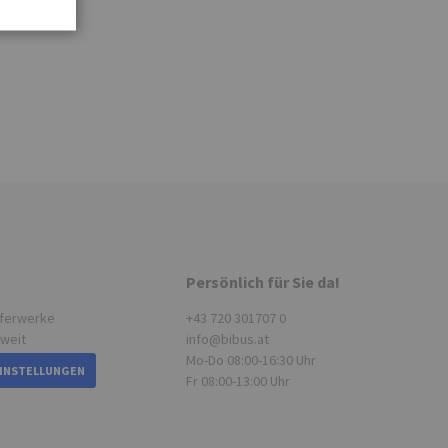
Persönlich für Sie da!
eferwerke
+43 720 301707 0
tweit
info@bibus.at
Mo-Do 08:00-16:30 Uhr
EINSTELLUNGEN
Fr 08:00-13:00 Uhr