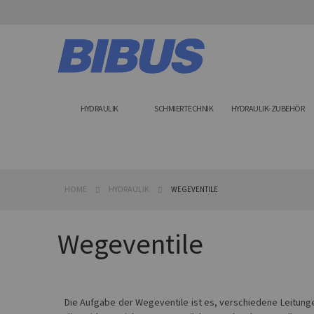
Skip
to
Content
HYDRAULIK
SCHMIERTECHNIK
HYDRAULIK-ZUBEHÖR
HOME
HYDRAULIK
WEGEVENTILE
Wegeventile
Die Aufgabe der Wegeventile ist es, verschiedene Leitun