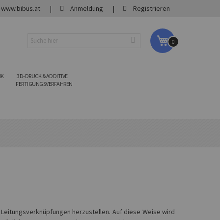
www.bibus.at
Anmeldung
Registrieren
My Cart
0
IK
3D-DRUCK & ADDITIVE
FERTIGUNGSVERFAHREN
Leitungsverknüpfungen herzustellen. Auf diese Weise wird