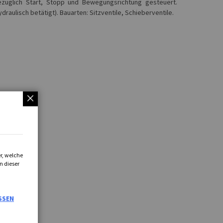
züglich Start, Stopp und Bewegungsrichtung gesteuert.
aulisch betätigt). Bauarten: Sitzventile, Schieberventile.
r, welche
n dieser
SSEN