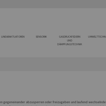
LINEARAKTUATOREN
SENSORIK
GASDRUCKFEDERN
UMWELTTECHN
UND
DÄMPFUNGSTECHNIK
gen gegeneinander abzusperren oder freizugeben und laufend wechselnde 