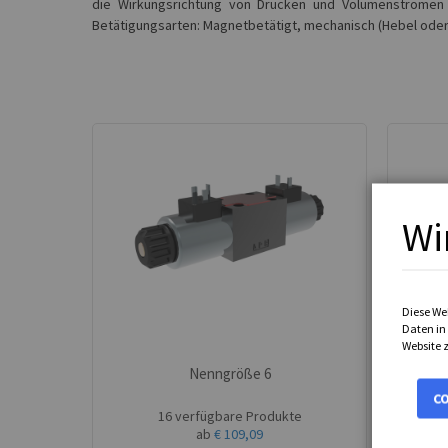
die Wirkungsrichtung von Drücken und Volumenströmen 
Betätigungsarten: Magnetbetätigt, mechanisch (Hebel oder N
Wi
Diese We
Daten in 
Website z
Nenngröße 6
C
16 verfügbare Produkte
ab
€ 109,09