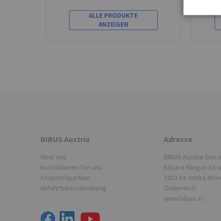
ALLE PRODUKTE
ANZEIGEN
BIBUS Austria
Adresse
Über uns
BIBUS Austria Ges.m
Kontaktieren Sie uns
Eduard Klinger-Str
Ansprechpartner
3423 St. Andrä-Wör
Anfahrtsbeschreibung
Österreich
www.bibus.at