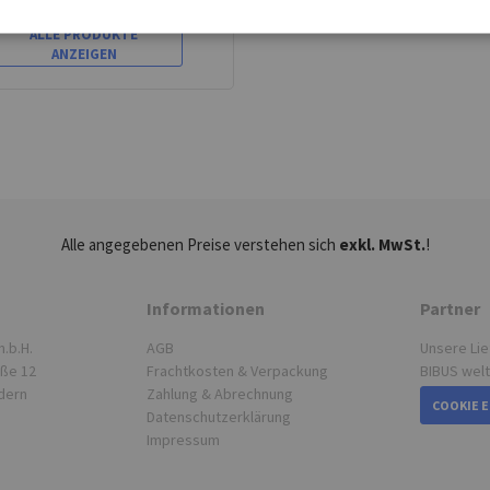
ALLE PRODUKTE
ANZEIGEN
Alle angegebenen Preise verstehen sich
exkl. MwSt.
!
Informationen
Partner
.b.H.
AGB
Unsere Li
aße 12
Frachtkosten & Verpackung
BIBUS wel
dern
Zahlung & Abrechnung
COOKIE 
Datenschutzerklärung
Impressum