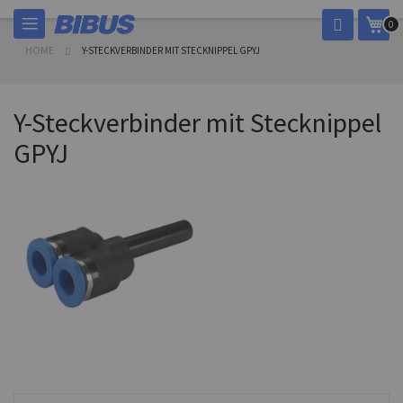
Skip
My 
0
to
Content
HOME
Y-STECKVERBINDER MIT STECKNIPPEL GPYJ
Y-Steckverbinder mit Stecknippel
GPYJ