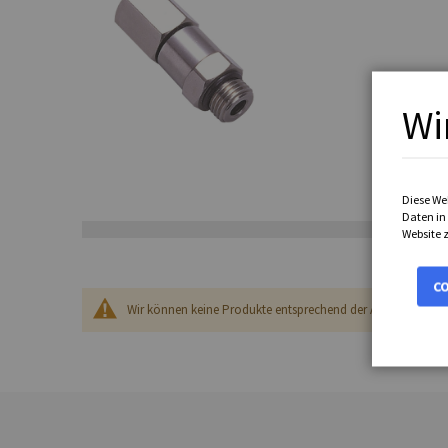
Wi
Diese We
Daten in 
Website z
C
Wir können keine Produkte entsprechend der Auswahl bereit