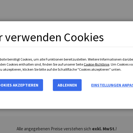
r verwenden Cookies
bsite benötigt Cookies, um alle Funktionen bereitzustellen. Weitere Informationen darübe
den Cookies enthalten sind, finden Sie auf unserer Seite
Cookie-Richtlinie
. Um Cookies vo
u akzeptieren, klicken Sie bitte auf die Schaltfläche "Cookies akzeptieren" unten.
OOKIES AKZEPTIEREN
ABLEHNEN
EINSTELLUNGEN ANPA
.
Alle angegebenen Preise verstehen sich
exkl. MwSt.
!