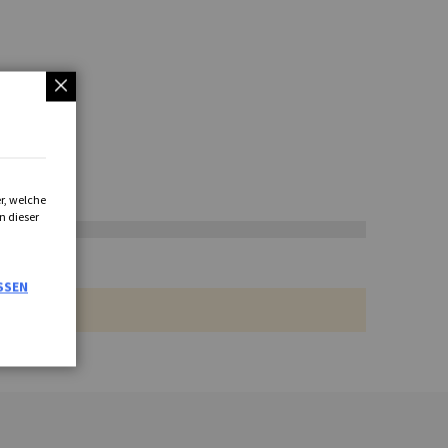
r, welche
n dieser
SSEN