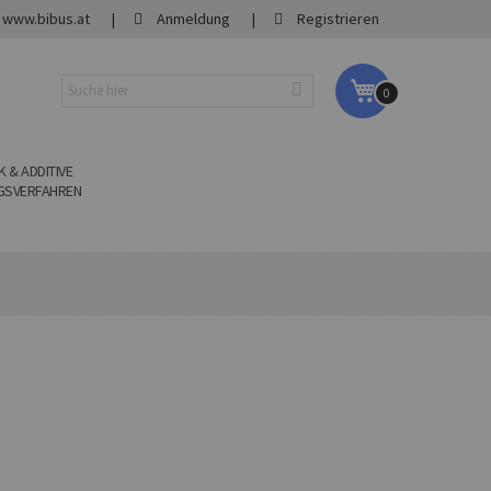
www.bibus.at
Anmeldung
Registrieren
My Cart
0
 & ADDITIVE
GSVERFAHREN