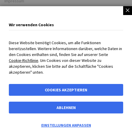
Impressum
Partner
Unsere Lieferwerke
Wir verwenden Cookies
BIBUS weltweit
COOKIE EINSTELLUNGEN
Diese Website benötigt Cookies, um alle Funktionen
bereitzustellen. Weitere Informationen darüber, welche Daten in
Persönlich für Sie da!
den Cookies enthalten sind, finden Sie auf unserer Seite
Cookie-Richtlinie
. Um Cookies von dieser Website zu
+43 720 301707 0
akzeptieren, klicken Sie bitte auf die Schaltfläche "Cookies
info@bibus.at
akzeptieren" unten.
Mo-Do 08:00-16:30 Uhr
Fr 08:00-13:00 Uhr
COOKIES AKZEPTIEREN
ABLEHNEN
0
EINSTELLUNGEN ANPASSEN