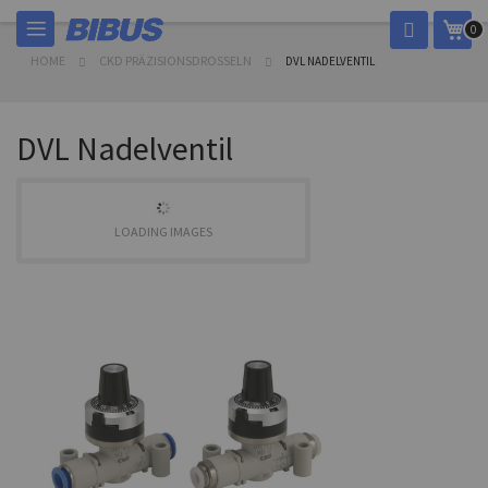
Skip
My 
0
to
Content
HOME
CKD PRÄZISIONSDROSSELN
DVL NADELVENTIL
DVL Nadelventil
LOADING IMAGES