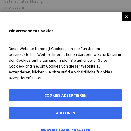
Datenschutzerklärung
Impressum
Partner
Unsere Lieferwerke
Wir verwenden Cookies
BIBUS weltweit
COOKIE EINSTELLUNGEN
Diese Website benötigt Cookies, um alle Funktionen
bereitzustellen. Weitere Informationen darüber, welche Daten in
Persönlich für Sie da!
den Cookies enthalten sind, finden Sie auf unserer Seite
Cookie-Richtlinie
. Um Cookies von dieser Website zu
+43 720 301707 0
akzeptieren, klicken Sie bitte auf die Schaltfläche "Cookies
info@bibus.at
akzeptieren" unten.
Mo-Do 08:00-16:30 Uhr
Fr 08:00-13:00 Uhr
COOKIES AKZEPTIEREN
ABLEHNEN
0
EINSTELLUNGEN ANPASSEN