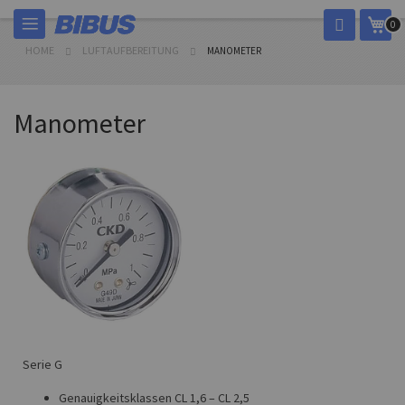
Skip
My 
0
to
Content
HOME
LUFTAUFBEREITUNG
MANOMETER
Manometer
Serie G
Genauigkeitsklassen CL 1,6 – CL 2,5