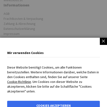
Informationen
AGB
Frachtkosten & Verpackung
Zahlung & Abrechnung
Datenschutzerklärung
Impressum
Partner
Unsere Lieferwerke
Wir verwenden Cookies
BIBUS weltweit
COOKIE EINSTELLUNGEN
Diese Website benötigt Cookies, um alle Funktionen
bereitzustellen. Weitere Informationen darüber, welche Daten in
Persönlich für Sie da!
den Cookies enthalten sind, finden Sie auf unserer Seite
Cookie-Richtlinie
. Um Cookies von dieser Website zu
+43 720 301707 0
akzeptieren, klicken Sie bitte auf die Schaltfläche "Cookies
info@bibus.at
akzeptieren" unten.
Mo-Do 08:00-16:30 Uhr
Fr 08:00-13:00 Uhr
COOKIES AKZEPTIEREN