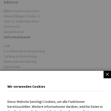
Adresse
BIBUS Austria Ges.m.b.H.
Eduard Klinger-Straße 12
3423 St. Andrä-Wördern
Österreich
www.bibus.at
Informationen
AGB
Frachtkosten & Verpackung
Zahlung & Abrechnung
Datenschutzerklärung
Impressum
Partner
Unsere Lieferwerke
Wir verwenden Cookies
BIBUS weltweit
COOKIE EINSTELLUNGEN
Diese Website benötigt Cookies, um alle Funktionen
bereitzustellen. Weitere Informationen darüber, welche Daten in
Persönlich für Sie da!