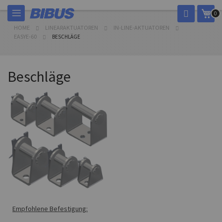
Skip
My 
0
to
Content
HOME
LINEARAKTUATOREN
IN-LINE-AKTUATOREN
EASYE-60
BESCHLÄGE
Beschläge
Empfohlene Befestigung: