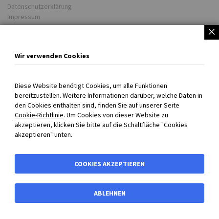
Datenschutzerklärung
Impressum
Partner
Unsere Lieferwerke
Wir verwenden Cookies
BIBUS weltweit
COOKIE EINSTELLUNGEN
Diese Website benötigt Cookies, um alle Funktionen
bereitzustellen. Weitere Informationen darüber, welche Daten in
Persönlich für Sie da!
den Cookies enthalten sind, finden Sie auf unserer Seite
Cookie-Richtlinie
. Um Cookies von dieser Website zu
+43 720 301707 0
akzeptieren, klicken Sie bitte auf die Schaltfläche "Cookies
info@bibus.at
akzeptieren" unten.
Mo-Do 08:00-16:30 Uhr
Fr 08:00-13:00 Uhr
COOKIES AKZEPTIEREN
ABLEHNEN
0